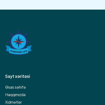
Sayt xəritəsi
Əsas səhifə
Haqqımızda
Xidmətlər