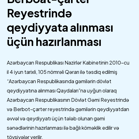
Reyestrində
qeydiyyata alınması
üçün hazırlanması
Azərbaycan Respublikası Nazirlər Kabinetinin 2010-cu
il 4 iyun tarixli, 105 nömrəli Qərarı ilə təsdiq edilmiş
“Azərbaycan Respublikasında gəmilərin dövlət
qeydiyyatına alınması Qaydaları”na uyğun olaraq
Azərbaycan Respublikasının Dövlət Gəmi Reyestrində
və Berbot-çarter reyestrində gəmilərin qeydiyyatdan
əvvəl və qeydiyyatı üçün tələb olunan gəmi
sənədlərinin hazırlanması ilə bağlı köməklik edilir və
tövsiyələr verilir.