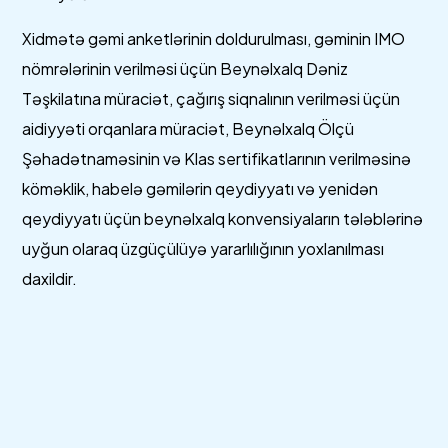
Xidmətə gəmi anketlərinin doldurulması, gəminin IMO
nömrələrinin verilməsi üçün Beynəlxalq Dəniz
Təşkilatına müraciət, çağırış siqnalının verilməsi üçün
aidiyyəti orqanlara müraciət, Beynəlxalq Ölçü
Şəhadətnaməsinin və Klas sertifikatlarının verilməsinə
köməklik, habelə gəmilərin qeydiyyatı və yenidən
qeydiyyatı üçün beynəlxalq konvensiyaların tələblərinə
uyğun olaraq üzgüçülüyə yararlılığının yoxlanılması
daxildir.