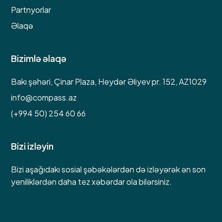
Partnyorlar
Əlaqə
Bizimlə əlaqə
Bakı şəhəri, Çinar Plaza, Heydər Əliyev pr. 152, AZ1029
info@compass.az
(+994 50) 254 60 66
Bizi izləyin
Bizi aşağıdakı sosial şəbəkələrdən də izləyərək ən son
yeniliklərdən daha tez xəbərdar ola bilərsiniz.